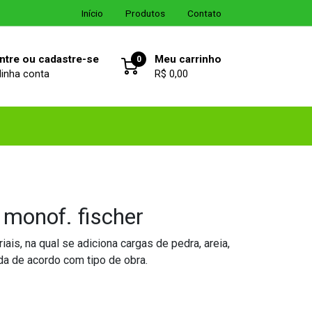
Início
Produtos
Contato
ntre ou cadastre-se
Meu carrinho
0
inha conta
R$ 0,00
 monof. fischer
ais, na qual se adiciona cargas de pedra, areia,
da de acordo com tipo de obra.