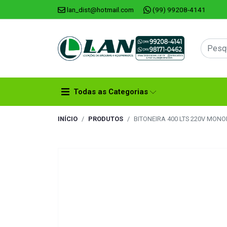
lan_dist@hotmail.com
(99) 99208-4141
Todas as Categorias
INÍCIO
PRODUTOS
BITONEIRA 400 LTS 220V MONOF