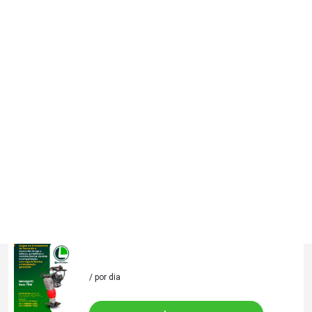
0
Destaques
Bitoneira 400 lts 220v monof.
fischer
/ por mês
Locar
COMPACTADOR DE SOLO 5.5 HP
/ por dia