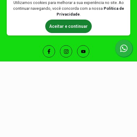
Utilizamos cookies para melhorar a sua experiência no site. Ao
continuar navegando, você concorda com a nossa
Política de
(99) 99209-7212
Privacidade
.
lan_dist@hotmail.com
Aceitar e continuar
lanlocacoes.com.br/
Locação de containeres bitoneiras andaimes compactadores marteletes
Formas de Pagamento
A combinar