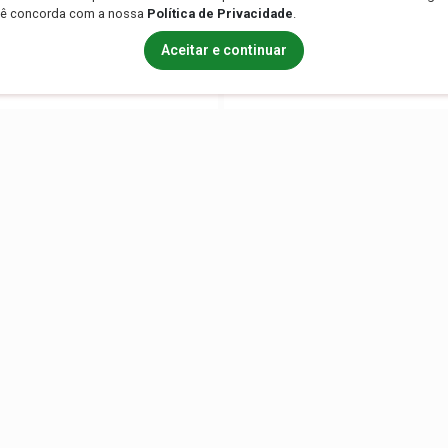
ê concorda com a nossa
Política de Privacidade
.
ador de Concreto 1500w
VIBRADOR CONCRETO 1500
ote 3,5m
mangote 1,5m
Aceitar e continuar
ia
/ por dia
Contato
(99) 99208-4141
(99) 99209-7212
(99) 99209-7212
lan_dist@hotmail.com
lanlocacoes.com.br/