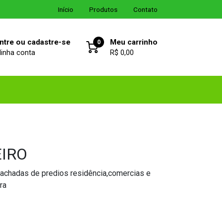
Início
Produtos
Contato
ntre ou cadastre-se
Meu carrinho
0
inha conta
R$ 0,00
IRO
fachadas de predios residência,comercias e
ra