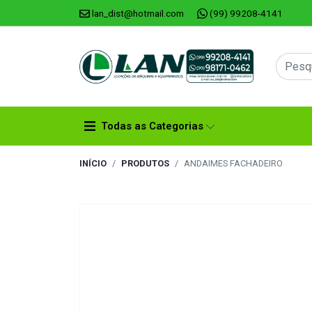
lan_dist@hotmail.com
(99) 99208-4141
Todas as Categorias
INÍCIO
PRODUTOS
ANDAIMES FACHADEIRO