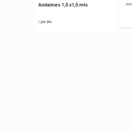
voc
Andaimes 1,0 x1,0 mts
Vibr
mang
/ por dia
/ por d
Empresa
Início
Produtos
Contato