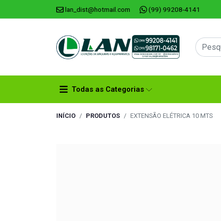
lan_dist@hotmail.com
(99) 99208-4141
Todas as Categorias
INÍCIO
PRODUTOS
EXTENSÃO ELÉTRICA 10 MTS