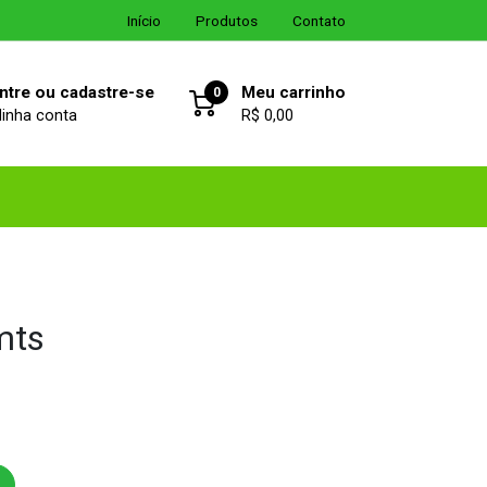
Início
Produtos
Contato
ntre ou cadastre-se
Meu carrinho
0
inha conta
R$ 0,00
mts