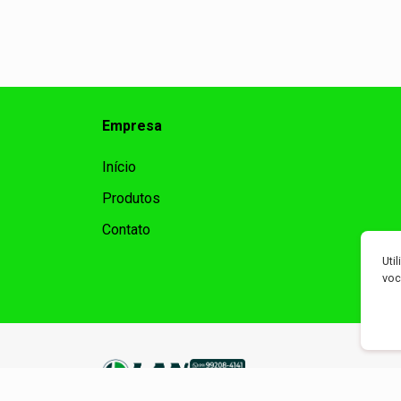
Empresa
Início
Produtos
Contato
Uti
voc