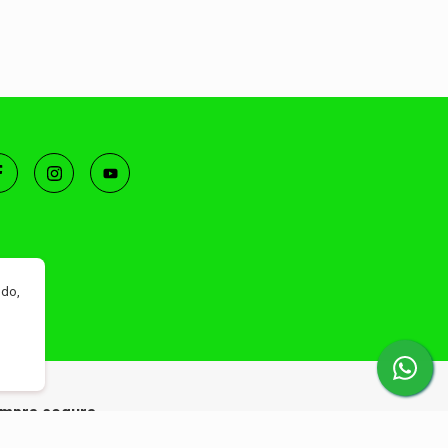
ndo,
mpra segura