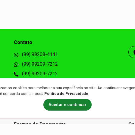
Contato
(99) 99208-4141
(99) 99209-7212
(99) 99209-7212
lan_dist@hotmail.com
lizamos cookies para melhorar a sua experiência no site. Ao continuar navega
lanlocacoes.com.br/
ê concorda com a nossa
Política de Privacidade
.
Aceitar e continuar
Formas de Pagamento
Co